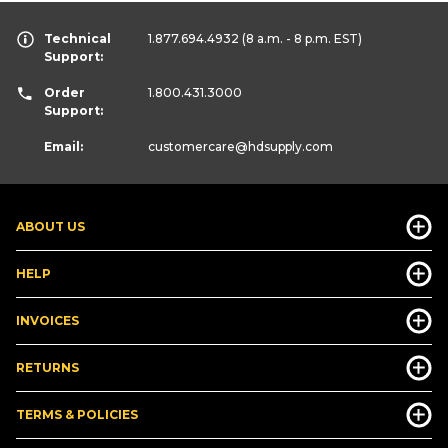
Technical
1.877.694.4932
(8 a.m. - 8 p.m. EST)
Support:
Order
1.800.431.3000
Support:
Email:
customercare
@hdsupply.com
ABOUT US
HELP
INVOICES
RETURNS
TERMS & POLICIES