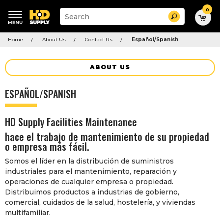
0
Suggested
Search
site
content
Suggested
and
Home
About Us
Contact Us
Español/Spanish
keywords
search
menu
history
menu
ABOUT US
ESPAÑOL/SPANISH
HD Supply Facilities Maintenance
hace el trabajo de mantenimiento de su propiedad
o empresa más fácil.
Somos el líder en la distribución de suministros
industriales para el mantenimiento, reparación y
operaciones de cualquier empresa o propiedad.
Distribuimos productos a industrias de gobierno,
comercial, cuidados de la salud, hostelería, y viviendas
multifamiliar.